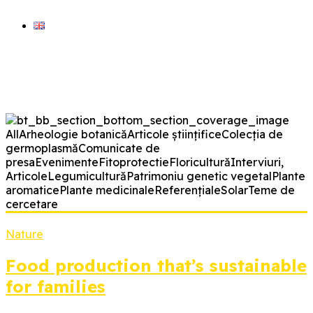
ARHIVA VERDE
blog științic BRGV Bz
All
Arheologie botanică
Articole științifice
Colecția de
germoplasmă
Comunicate de
presa
Evenimente
Fitoprotectie
Floricultură
Interviuri,
Articole
Legumicultură
Patrimoniu genetic vegetal
Plante
aromatice
Plante medicinale
Referențiale
Solar
Teme de
cercetare
Nature
Food production that’s sustainable
for families