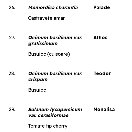
Momordica charantia
Palade
Castravete amar
Ocimum basilicum var.
Athos
gratissimum
Busuioc (cuisoare)
Ocimum basilicum var.
Teodor
crispum
Busuioc
Solanum lycopersicum
Monalisa
var. cerasiformae
Tomate tip cherry