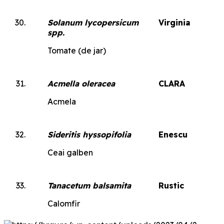
Solanum lycopersicum
Virginia
spp.
Tomate (de jar)
Acmella oleracea
CLARA
Acmela
Sideritis hyssopifolia
Enescu
Ceai galben
Tanacetum balsamita
Rustic
Calomfir