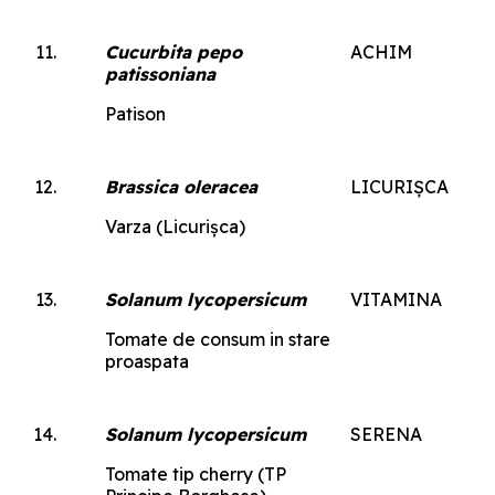
Cucurbita pepo
ACHIM
patissoniana
Patison
Brassica oleracea
LICURIȘCA
Varza (Licurișca)
Solanum lycopersicum
VITAMINA
Tomate de consum in stare
proaspata
Solanum lycopersicum
SERENA
Tomate tip cherry (TP