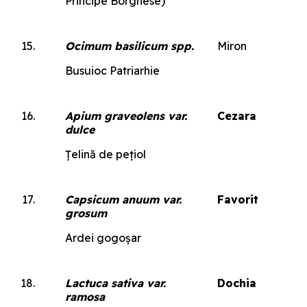
Principe Borghese)
Ocimum basilicum spp.
Miron
Busuioc Patriarhie
Apium graveolens var.
Cezara
dulce
Țelină de pețiol
Capsicum anuum var.
Favorit
grosum
Ardei gogoșar
Lactuca sativa var.
Dochia
ramosa