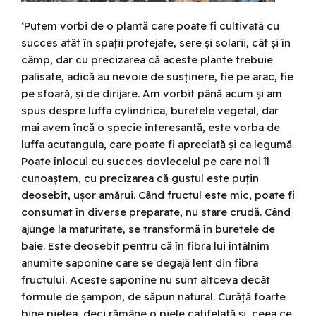
‘Putem vorbi de o plantă care poate fi cultivată cu
succes atât în spații protejate, sere și solarii, cât și în
câmp, dar cu precizarea că aceste plante trebuie
palisate, adică au nevoie de susținere, fie pe arac, fie
pe sfoară, și de dirijare. Am vorbit până acum și am
spus despre luffa cylindrica, buretele vegetal, dar
mai avem încă o specie interesantă, este vorba de
luffa acutangula, care poate fi apreciată și ca legumă.
Poate înlocui cu succes dovlecelul pe care noi îl
cunoaștem, cu precizarea că gustul este puțin
deosebit, ușor amărui. Când fructul este mic, poate fi
consumat în diverse preparate, nu stare crudă. Când
ajunge la maturitate, se transformă în buretele de
baie. Este deosebit pentru că în fibra lui întâlnim
anumite saponine care se degajă lent din fibra
fructului. Aceste saponine nu sunt altceva decât
formule de șampon, de săpun natural. Curăță foarte
bine pielea, deci rămâne o piele catifelată și, ceea ce