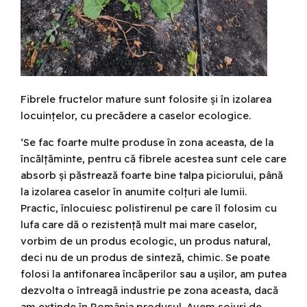
Fibrele fructelor mature sunt folosite și în izolarea
locuințelor, cu precădere a caselor ecologice.
‘Se fac foarte multe produse în zona aceasta, de la
încălțăminte, pentru că fibrele acestea sunt cele care
absorb și păstrează foarte bine talpa piciorului, până
la izolarea caselor în anumite colțuri ale lumii.
Practic, înlocuiesc polistirenul pe care îl folosim cu
lufa care dă o rezistență mult mai mare caselor,
vorbim de un produs ecologic, un produs natural,
deci nu de un produs de sinteză, chimic. Se poate
folosi la antifonarea încăperilor sau a ușilor, am putea
dezvolta o întreagă industrie pe zona aceasta, dacă
am extinde în România produsul. Avem soiuri de