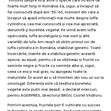
‘Vorbind despre lufa, este o specie care nu este de
foarte mult timp în România. Ea, sigur, a început să
fie cunoscută după anii ’50-’60, moment din care a
început să apară informații mai multe despre luffa
cylindrica, cea mai cunoscută și cea mai apreciată,
denumită și buretele vegetal. Pe urmă avem luffa
operculata, luffa acutangula și mai sunt și alte
varietăți de lufa. Am reușit să obțin primul soi de
luffa cylindrica în România, stabilizat genetic. Toate
încercările, înainte de a stabiliza genetic această
specie, au eșuat, pentru că se obțineau și fructe cu
semințe negre și fructe cu semințe albe și, sigur,
ceea ce era și mai grav, nu ajungeau toate la
maturitate. În acest an o să trimitem din nou un soi la
omologat. Diferența este că țesătura buretelui
vegetal este puțin mai deasă’, a declarat miercuri,
pentru AGERPRES, directorul BRGV, Costel Vînătoru.
Potrivit acestuia, fructele pot fi cultivate cu succes
în România, în spații protejate, dacă sunt respectate