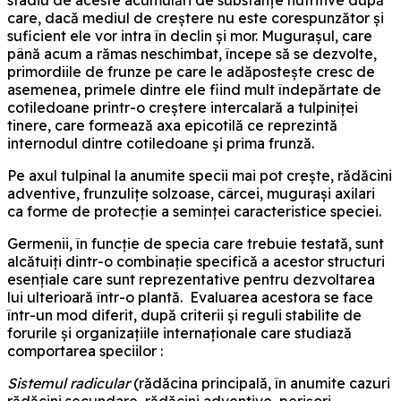
care, dacă mediul de creștere nu este corespunzător și
suficient ele vor intra în declin și mor. Mugurașul, care
până acum a rămas neschimbat, începe să se dezvolte,
primordiile de frunze pe care le adăposteşte cresc de
asemenea, primele dintre ele fiind mult îndepărtate de
cotiledoane printr-o creștere intercalară a tulpiniței
tinere, care formează axa epicotilă ce reprezintă
internodul dintre cotiledoane și prima frunză.
Pe axul tulpinal la anumite specii mai pot crește, rădăcini
adventive, frunzulițe solzoase, cârcei, mugurași axilari
ca forme de protecție a seminței caracteristice speciei.
Germenii, în funcţie de specia care trebuie testată, sunt
alcătuiți dintr-o combinație specifică a acestor structuri
esențiale care sunt reprezentative pentru dezvoltarea
lui ulterioară într-o plantă. Evaluarea acestora se face
într-un mod diferit, după criterii și reguli stabilite de
forurile și organizațiile internaționale care studiază
comportarea speciilor :
Sistemul radicular
(rădăcina principală, în anumite cazuri
rădăcini secundare, rădăcini adventive, perișori