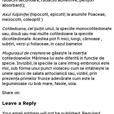
absorbanți);
Axul tulpiniței
(hipocotil, epicotil; la anumite Poaceae,
mezocotil, coleoptil )
Cotiledoane
, cel puţin unul, la speciile monocotiledonate
sau, două sau mai multe cotiledoane la speciile
dicotiledonate. Acestea pot fi mici, lungi, cărnoase ,
subțiri, verzi și foliaceae, în cazul bamelor.
Mugurașul de creștere
se găsește la inserția
cotiledoanelor. Mărimea lui este diferită în funcție de
specie. Invizibil, la speciile la care întreg embrionul este
mic, sub forma unui punct violaceu cum se întâlnește la
unele specii de salata antocianică sau, vizibil, prin
prezența primelor frunze adevărate cum este la
leguminoase cu bob mare, fasole, soia.
Share on:
Leave a Reply
Your email address will not be published. Required