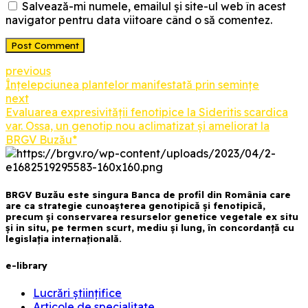
Salvează-mi numele, emailul și site-ul web în acest
navigator pentru data viitoare când o să comentez.
Post Comment
previous
Înțelepciunea plantelor manifestată prin semințe
next
Evaluarea expresivității fenotipice la Sideritis scardica
var. Ossa, un genotip nou aclimatizat și ameliorat la
BRGV Buzău*
BRGV Buzău este singura Banca de profil din România care
are ca strategie cunoașterea genotipică și fenotipică,
precum și conservarea resurselor genetice vegetale ex situ
și in situ, pe termen scurt, mediu și lung, în concordanță cu
legislația internațională.
e-library
Lucrări științifice
Articole de specialitate