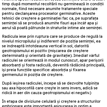
timp după momentul recoltării nu germinează în condiții
normale, fiind necesare anumite tratamente speciale
pentru declanșarea proceselor germinative. Aceste
tehnici de creștere a germinației fac ca, pe suprafața
seminței să se producă anumite fisuri așa încât apa și
aerul să poată pătrunde în straturile intime ale seminței.
Radicula iese prin ruptura care se produce de regulă la
nivelul micropilului și indiferent de poziția seminței, ea
se îndreaptă întotdeauna vertical în sol, datorită
geotropismului ei pozitiv (mișcarea de creștere
determinată și orientată de gravitație). Imediat vârful
radiculei se orientează în modul cunoscut, apar perișorii
absorbanți și fosta radiculă, devenită rădăcină principală,
își preia funcțiile specifice: absorbția și fixarea
germenului în poziția de creștere.
După ieșirea radiculei, începe să se dezvolte tulpinița
sau axa hipocotilă care crește în sens invers, adică se
ridică în aer din cauza geotropismului ei negativ.)
În etapa de diviziune celulară și creștere a structurilor
embrionare este importantă asigurarea în optim a