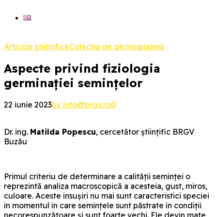
Articole științifice
Colecția de germoplasmă
Aspecte privind fiziologia
germinației semințelor
22 iunie 2023
by info@brgv.ro
0
Dr. ing.
Matilda Popescu
, cercetător științific BRGV
Buzău
Primul criteriu de determinare a calității seminței o
reprezintă analiza macroscopică a acesteia, gust, miros,
culoare. Aceste însușiri nu mai sunt caracteristici speciei
în momentul în care semințele sunt păstrate în condiții
necorespunzătoare și sunt foarte vechi. Ele devin mate,