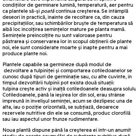
condițiilor de germinare lumină, temperatură, aer pentru
ca plantele să-și
poată
continua creșterea. Se întâmplă
deseori în practică, înainte de recoltare ca, din cauza
precipitațiilor, sau schimbărilor bruște de temperatura să
aibă loc încolțirea semințelor mature pe planta mamă.
Semințele preîncolțite nu sunt valoroase pentru
păstrarea și conservarea lor în scopul obținerii de plante
noi, ele sunt considerate moarte și inapte pentru a mai
produce plante noi.
Plantele capabile sa germineze după modul de
dezvoltare a tulpiniţei şi comportarea cotiledoanelor se
cunosc după tipuri de germinație sau, cu alte cuvinte, în
timpul dezvoltării tulpinii pot exista două situații:
tulpina crește activ și înalță cotiledoanele deasupra solulu
Cotiledoanele, până la ieșirea lor din sol, erau strânse
împreună în învelișul seminței, acum se dezlipesc una de
alta, iau o poziție orizontală, se subțiază, deoarece
rezervele nutritive din ele se consumă, produc clorofilă
sau iau aspectul unor frunze rudimentare.
Noua plantă dispune până la creșterea ei într-un anumit
stadiu de aceste acumulări de substanțe nutritive după