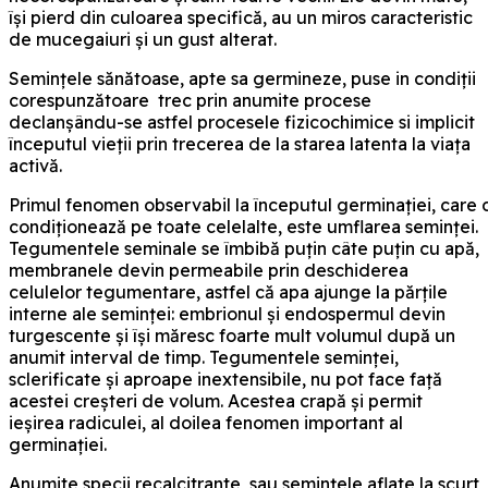
își pierd din culoarea specifică, au un miros caracteristic
de mucegaiuri și un gust alterat.
Semințele sănătoase, apte sa germineze, puse in condiții
corespunzătoare trec prin anumite procese
declanșându-se astfel procesele fizicochimice si implicit
începutul vieții prin trecerea de la starea latenta la viața
activă.
Primul fenomen observabil la începutul germinaţiei, care d
condiţionează pe toate celelalte, este umflarea seminței.
Tegumentele seminale se îmbibă puțin câte puțin cu apă,
membranele devin permeabile prin deschiderea
celulelor tegumentare, astfel că apa ajunge la părţile
interne ale seminței: embrionul şi endospermul devin
turgescente și își măresc foarte mult volumul după un
anumit interval de timp. Tegumentele seminței,
sclerificate și aproape inextensibile, nu pot face faţă
acestei creșteri de volum. Acestea crapă și permit
ieșirea radiculei, al doilea fenomen important al
germinației.
Anumite specii recalcitrante, sau semințele aflate la scurt